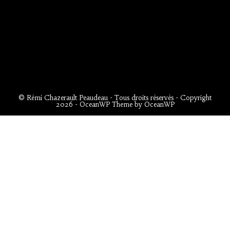
© Rémi Chazerault Peaudeau - Tous droits réservés - Copyright
2026 - OceanWP Theme by OceanWP